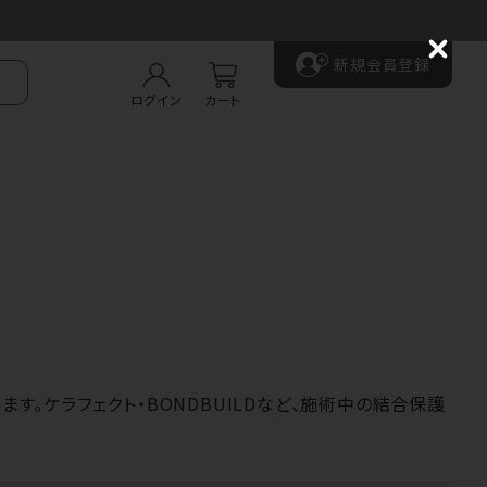
C
新規会員登録
l
o
ログイン
カート
s
e
ます。
ケラフェクト
・BONDBUILDなど、施術中の結合保護