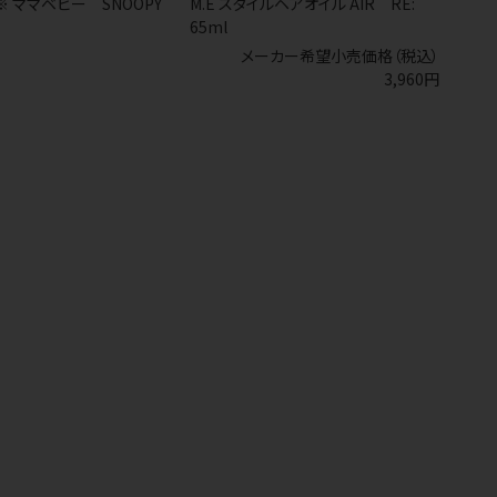
 ママベビー SNOOPY
M.E スタイルヘアオイル AIR RE:
65ml
メーカー希望小売価格（税込）
3,960円