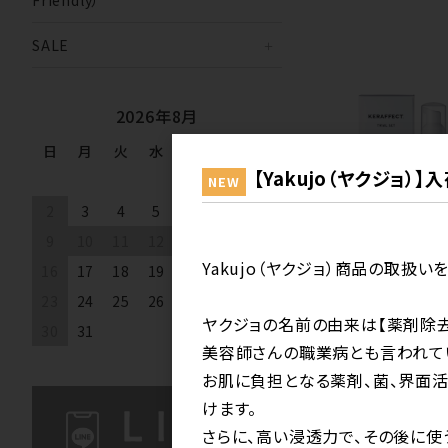
SALE
2026年8月
日
月
火
水
木
金
土
【Yakujo（ヤクジョ）
1
NEW
2
3
4
5
6
7
8
9
10
11
12
13
14
15
Yakujo（ヤクジョ）商品の取扱い
16
17
18
19
20
21
22
23
24
25
26
27
28
29
ケラフェクト VKブー
ヤクジョの名前の由来は【薬剤除去
30
31
SET（30ml/30ml/
美容師さんの職業病とも言われて
お肌に負担となる薬剤、菌、界面
けます。
さらに、高い浸透力で、その後に使