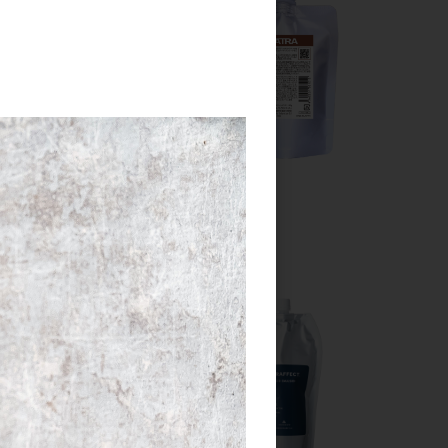
00g
LS バトラ 80g