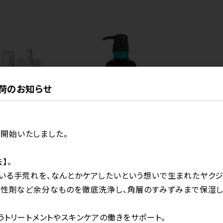
】入荷のお知らせ
を開始いたしました。
キャンペーン中
キャンペー
スター TRIAL
｜季節限定品｜BOND BUILD プレ
｜季節限定品
】。
50g）
ックスサマーシャンプー 350ml
ックスサマー
いる手荒れを、なんとかケアしたいという想いで生まれたヤクジ
活性剤など余分なものを徹底洗浄し、角層のすみずみまで保湿
うトリートメントやスキンケアの働きをサポート。