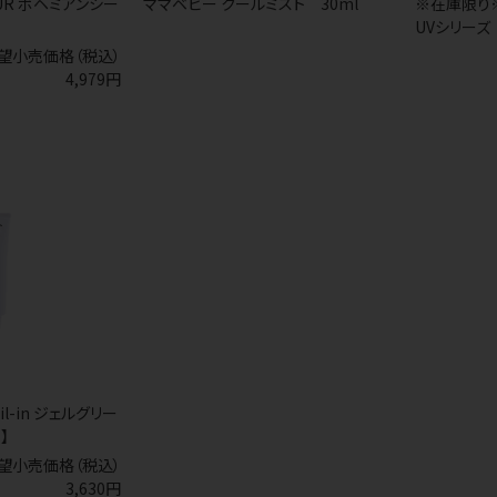
MOUR ボヘミアンシー
ママベビー クールミスト 30ml
※在庫限り※
UVシリーズ
望小売価格（税込）
4,979円
 oil-in ジェルグリー
】
望小売価格（税込）
3,630円