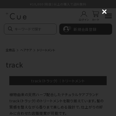
￥10,000（税抜）以上の購入で送料無料
C
l
ログイン
カート
o
s
新規会員登録
e
全商品
ヘアケア
トリートメント
track
track（トラック）｜トリートメント
植物由来の天然ハーブ配合したナチュラルケアブランド
track（トラック）
のトリートメントを取り揃えています。髪の
質感を整えながら香りまで楽しめる設計で、仕上がりの好
みに合わせた店販提案が可能です。