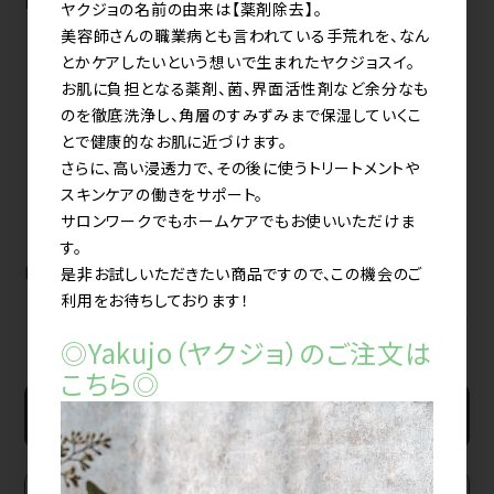
kenzan ソフト《soft》
ー 300g
ヤクジョの名前の由来は【薬剤除去】。
美容師さんの職業病とも言われている手荒れを、なん
とかケアしたいという想いで生まれたヤクジョスイ。
お肌に負担となる薬剤、菌、界面活性剤など余分なも
のを徹底洗浄し、角層のすみずみまで保湿していくこ
とで健康的なお肌に近づけます。
さらに、高い浸透力で、その後に使うトリートメントや
スキンケアの働きをサポート。
サロンワークでもホームケアでもお使いいただけま
す。
LS リケラオイル 100ml
是非お試しいただきたい商品ですので、この機会のご
利用をお待ちしております！
すべてのおすすめ商品を見る
◎Yakujo（ヤクジョ）のご注文は
こちら◎
新規会員登録