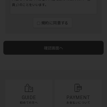
員」）のことをいいます。
2.当サイトは美容室・理容室・エステサロン・ネイルサロ
ン、SPA・リラクゼーションサロン・整体院に従事するお
規約に同意する
客様向けのサービスになっておりますので該当しない
方の当サイトの会員登録サービスへの加入はお断りさ
せていただいております。
3.会員は、本規約、及び当社の定める購入方法その他
当社が必要に応じて定める取引条件等に従い、当サー
ビスを利用するものとします。
4.会員は、会員資格又はこれらに基づく権利義務を第
三者に利用させたり、第三者と共用したり、貸与、譲渡、
移転、売買、担保設定等はできないものとします。上記
行為に伴う損害について当社は一切の責任を負いませ
ん。
GUIDE
PAYMENT
初めての方へ
お支払いについて