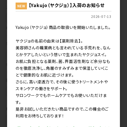
【Yakujo（ヤクジョ）】入荷のお知らせ
NEW
メールアドレス再入力
2026-07-13
Yakujo（ヤクジョ）商品の取扱いを開始いたしました。
確認のためもう一度入力してください。
ヤクジョの名前の由来は【薬剤除去】。
電話番号
美容師さんの職業病とも言われている手荒れを、なん
-
-
とかケアしたいという想いで生まれたヤクジョスイ。
お肌に負担となる薬剤、菌、界面活性剤など余分なも
例) 03-0000-0000
のを徹底洗浄し、角層のすみずみまで保湿していくこ
とで健康的なお肌に近づけます。
携帯番号
さらに、高い浸透力で、その後に使うトリートメントや
スキンケアの働きをサポート。
-
-
サロンワークでもホームケアでもお使いいただけま
す。
FAX番号
是非お試しいただきたい商品ですので、この機会のご
利用をお待ちしております！
-
-