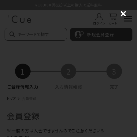
￥10,000（税抜）以上の購入で送料無料
C
l
ログイン
カート
o
s
新規会員登録
e
トップ
会員登録
会員登録
※一般の方は入会できませんのでご注意ください※