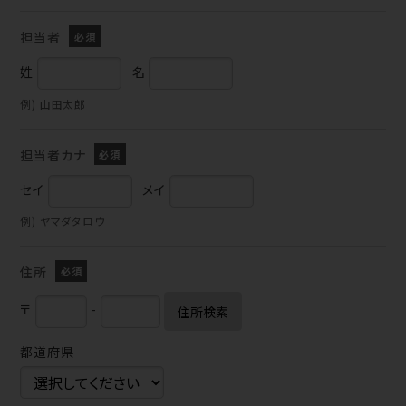
担当者
姓
名
例) 山田太郎
担当者カナ
セイ
メイ
例) ヤマダタロウ
住所
〒
-
住所検索
都道府県