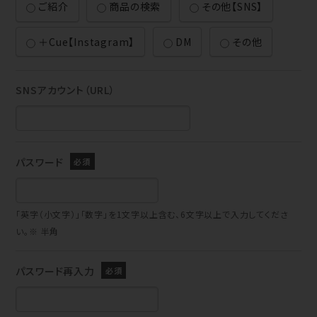
ご紹介
商品の検索
その他【SNS】
＋Cue【Instagram】
DM
その他
SNSアカウント（URL）
パスワード
「英字（小文字）」「数字」を1文字以上含む、6文字以上で入力してくださ
い。※ 半角
パスワード再入力