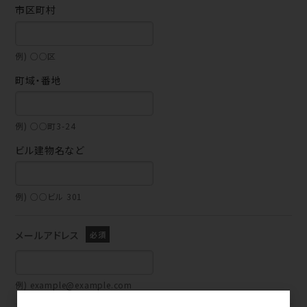
市区町村
例) ○○区
町域・番地
例) ○○町3-24
ビル建物名など
例) ○○ビル 301
メールアドレス
例) example@example.com