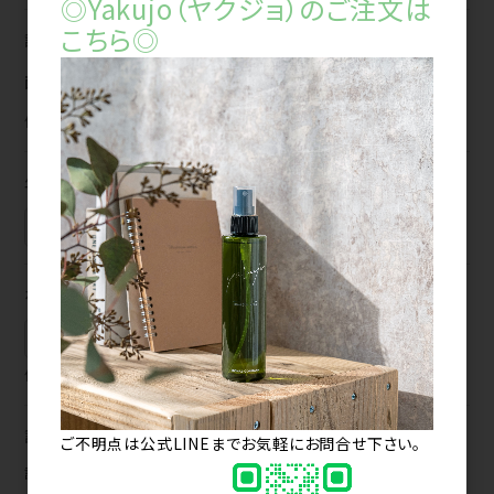
◎Yakujo（ヤクジョ）のご注文は
こちら◎
設立年月
西暦
年
例) 2000年10月
年商
000円（千円単位）
ホームページURL
例) http://www.example.com/
請求書払い（Bカート掛け払い）
ご不明点は公式LINEまでお気軽にお問合せ下さい。
請求書によるお支払いを希望する場合は、「請求書払い（Bカート掛け払