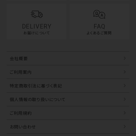
5.当社が会員に付与するログインID及びパスワードは、
会員本人が責任をもって管理するものとします。ログイ
ンID及びパスワードの第三者による盗用・悪用に伴う
損害について、当社は責任を負いません。
DELIVERY
FAQ
お届けについて
よくあるご質問
6.会員は、民法・商法その他日本国の法律に基づき、法
律を遵守し商取引を有効に履行することのできる法人
又は個人とし、これに違反する行為、または違反の恐れ
会社概要
のあることが発覚した場合には、会員資格は、何らの通
知もすることなく直ちに喪失するものとします。
ご利用案内
第2条（会員規約の変更）
特定商取引法に基づく表記
1.当社は、本規約をいつでも当社の裁量により変更す
ることができるものとします。
個人情報の取り扱いについて
2.当該本規約の変更は、その旨の通知を当サイトに掲
ご利用規約
載した時点から、効力を生じます。
お問い合わせ
3.当該本規約変更後、会員が当サイトを利用したことを