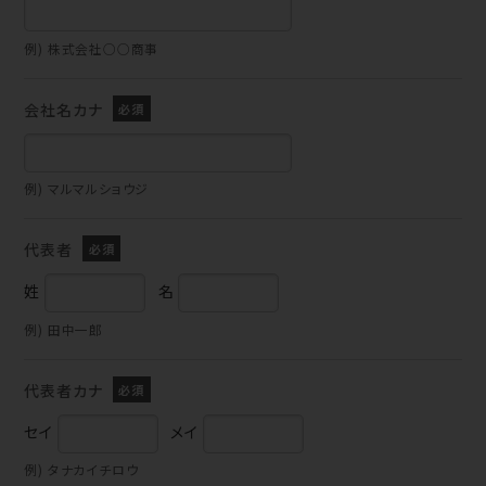
例) 株式会社○○商事
会社名カナ
例) マルマルショウジ
代表者
姓
名
例) 田中一郎
代表者カナ
セイ
メイ
例) タナカイチロウ