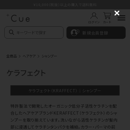
￥10,000（税抜）以上の購入で送料無料
C
l
ログイン
カート
o
s
新規会員登録
e
全商品
ヘアケア
シャンプー
ケラフェクト
ケラフェクト（KRAFFECT）｜シャンプー
特許製法で開発したオーガニック低分子活性ケラチンを配
合したヘアケアブランド
KERAFFECT（ケラフェクト）
のシャ
ンプーを取り揃えています。洗いながら活性ケラチンが髪内
部に浸透してケラチンタンパクを補給。カラー・パーマの前