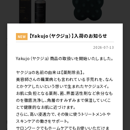
【Yakujo（ヤクジョ）】入荷のお知らせ
NEW
ケラフェクトバイオコネクタ
uka スカルプブラシ
ー 300g
kenzan バリカタ
2026-07-13
《barikata》
Yakujo（ヤクジョ）商品の取扱いを開始いたしました。
ヤクジョの名前の由来は【薬剤除去】。
美容師さんの職業病とも言われている手荒れを、なん
とかケアしたいという想いで生まれたヤクジョスイ。
お肌に負担となる薬剤、菌、界面活性剤など余分なも
のを徹底洗浄し、角層のすみずみまで保湿していくこ
とで健康的なお肌に近づけます。
さらに、高い浸透力で、その後に使うトリートメントや
スキンケアの働きをサポート。
hairU original oil-in ジェ
LS リケラオイル 100ml
サロンワークでもホームケアでもお使いいただけま
ルグリース 100g【8種の香り】