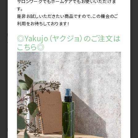
サロンワークでもホームケアでもお使いいただけま
す。
是非お試しいただきたい商品ですので、この機会のご
利用をお待ちしております！
hairU original oil-in ジェ
uka スカルプブラシ
◎Yakujo（ヤクジョ）のご注文は
ルグリース 100g【8種の香り】
kenzan バリカタ
こちら◎
《barikata》
メーカー希望小売価格（税込）
3,630円
LS リケラオイル 100ml
M.E スタイルヘアオイル
STILL TRIP 65ml