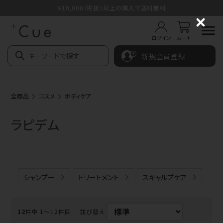
￥10,000（税抜）以上の購入で送料無料
C
l
ログイン
カート
o
s
新規会員登録
e
全商品
コスメ
ボディケア
ラピデム
シャンプー
トリートメント
スキャルプケア
12
件中 1〜12件目
並び替え