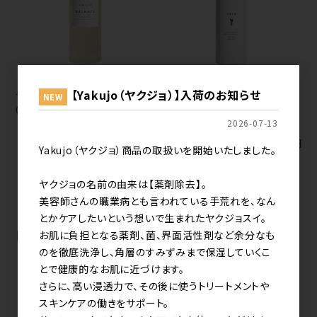
【Yakujo（ヤクジョ）】入荷のお知らせ
ラピデム バス＆マッサージオイル
ラピデム バス＆マッサージオイル
NEW
03 バランス(土) 120ml
02 (カーム)500ml
2026-07-13
メーカー希望小売価格（税込）
メーカー希望小売価格（税込）
9,240円
23,100円
Yakujo（ヤクジョ）商品の取扱いを開始いたしました。
12
件中 1〜12件目
ヤクジョの名前の由来は【薬剤除去】。
美容師さんの職業病とも言われている手荒れを、なん
とかケアしたいという想いで生まれたヤクジョスイ。
RECOMMEND
お肌に負担となる薬剤、菌、界面活性剤など余分なも
のを徹底洗浄し、角層のすみずみまで保湿していくこ
とで健康的なお肌に近づけます。
さらに、高い浸透力で、その後に使うトリートメントや
スキンケアの働きをサポート。