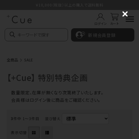
￥10,000（税抜）以上の購入で送料無料
C
l
ログイン
カート
o
s
新規会員登録
e
全商品
SALE
【+Cue】 特別特典企画
数量限定、在庫が無くなり次第終了いたします。
会員様はログイン後に商品をご確認ください。
3
件中 1〜3件目
並び替え
表示切替