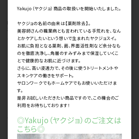
Yakujo（ヤクジョ）商品の取扱いを開始いたしました。
NIOCAN（ニオキャン）500ml
ケラフェクト VKブースター
ヤクジョの名前の由来は【薬剤除去】。
スプレー
TRIAL
美容師さんの職業病とも言われている手荒れを、なん
SET（30ml/30ml/50g）
メーカー希望小売価格（税込）
とかケアしたいという想いで生まれたヤクジョスイ。
2,640円
お肌に負担となる薬剤、菌、界面活性剤など余分なも
のを徹底洗浄し、角層のすみずみまで保湿していくこ
とで健康的なお肌に近づけます。
さらに、高い浸透力で、その後に使うトリートメントや
スキンケアの働きをサポート。
サロンワークでもホームケアでもお使いいただけま
す。
是非お試しいただきたい商品ですので、この機会のご
利用をお待ちしております！
◎Yakujo（ヤクジョ）のご注文は
ヤクジョスイ 200ml
こちら◎
すべてのおすすめ商品を見る