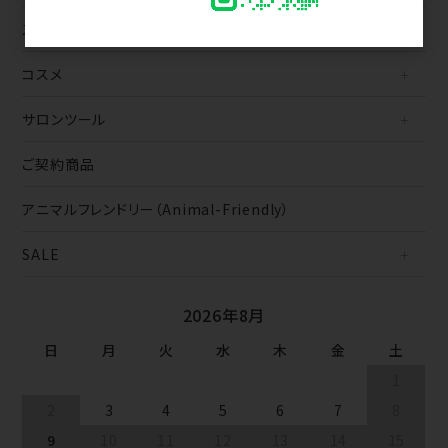
スタイリング
コスメ
サロンツール
ご契約商品
アニマルフレンドリー（Animal-Friendly）
SALE
2026年8月
日
月
火
水
木
金
土
1
2
3
4
5
6
7
8
9
10
11
12
13
14
15