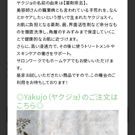
ヤクジョの名前の由来は【薬剤除去】。
美容師さんの職業病とも言われている手荒れを、なん
とかケアしたいという想いで生まれたヤクジョスイ。
お肌に負担となる薬剤、菌、界面活性剤など余分なも
のを徹底洗浄し、角層のすみずみまで保湿していくこ
とで健康的なお肌に近づけます。
さらに、高い浸透力で、その後に使うトリートメントや
スキンケアの働きをサポート。
サロンワークでもホームケアでもお使いいただけま
uka スカルプブラシ
す。
kenzan バリカタ
是非お試しいただきたい商品ですので、この機会のご
《barikata》
利用をお待ちしております！
すべてのおすすめ商品を見る
◎Yakujo（ヤクジョ）のご注文は
こちら◎
新規会員登録