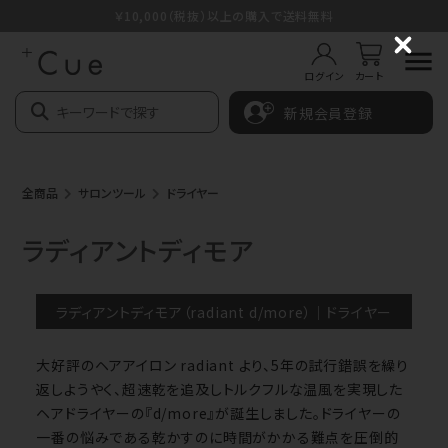
￥10,000（税抜）以上の購入で送料無料
C
l
ログイン
カート
o
s
新規会員登録
e
全商品
サロンツール
ドライヤー
ラディアントディモア
ラディアントディモア（radiant d/more）｜ドライヤー
大好評のヘアアイロン radiant より、5年の試行錯誤を繰り
返しようやく、超速乾を追及しトルクフルな温風を実現した
ヘアドライヤーの『d/more』が誕生しました。ドライヤーの
一番の悩みである乾かすのに時間がかかる難点を圧倒的