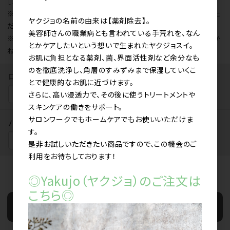
［ブラウザ］各OS標準のブラウザ
※推奨環境以外の環境では一部で表示の崩れや、機能が利用いた
ヤクジョの名前の由来は【薬剤除去】。
だけない場合がございます。
美容師さんの職業病とも言われている手荒れを、なん
※サポートの切れたOSでのブラウザにつきましては、動作保証しか
とかケアしたいという想いで生まれたヤクジョスイ。
ねます。
お肌に負担となる薬剤、菌、界面活性剤など余分なも
のを徹底洗浄し、角層のすみずみまで保湿していくこ
ログインID
とで健康的なお肌に近づけます。
さらに、高い浸透力で、その後に使うトリートメントや
スキンケアの働きをサポート。
サロンワークでもホームケアでもお使いいただけま
パスワード
す。
是非お試しいただきたい商品ですので、この機会のご
利用をお待ちしております！
ログイン状態を保存する
◎Yakujo（ヤクジョ）のご注文は
こちら◎