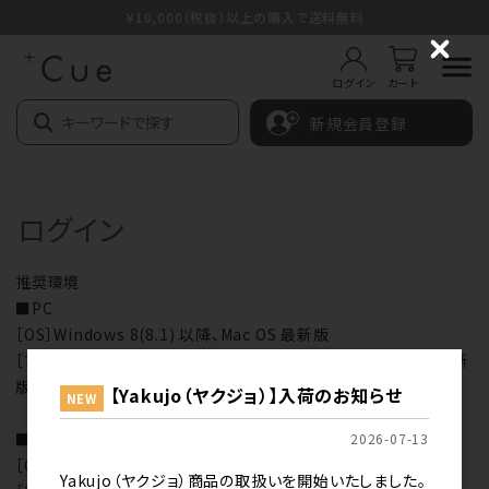
￥10,000（税抜）以上の購入で送料無料
C
l
ログイン
カート
o
s
新規会員登録
e
ログイン
推奨環境
■PC
［OS］Windows 8(8.1) 以降、Mac OS 最新版
［ブラウザ］Internet Explorer（最新版のみを推奨）、Safari 最新
版、Chrome 最新版、Microsoft Edge最新版
【Yakujo（ヤクジョ）】入荷のお知らせ
NEW
■スマートフォン
2026-07-13
［OS］iOS10以上、Android5x以上（最新版を推奨）
Yakujo（ヤクジョ）商品の取扱いを開始いたしました。