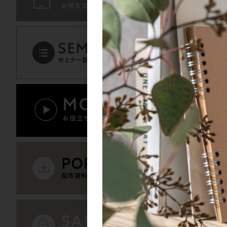
キャラデコ パブェ（
RECOMM