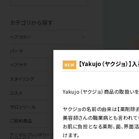
カテゴリから探す
ヘアカラー
パーマ
【Yakujo（ヤクジョ）
ヘアケア
NEW
スタイリング
アミノ酸が叶え
Yakujo（ヤクジョ）商品の取扱い
コスメ
いつまでもおし
ポテンシャルを
サロンツール
ヤクジョの名前の由来は【薬剤除去
スが生まれる。
美容師さんの職業病とも言われて
ご契約商品
お肌に負担となる薬剤、菌、界面
けます。
アニマルフレンドリー（Animal-
Friendly）