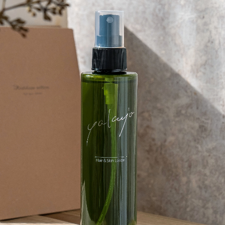
ベーシックゾーン）
キャラデコ パブェ（アクティブゾーン）
キャラデコ オ
4
件中 1〜4件目
END