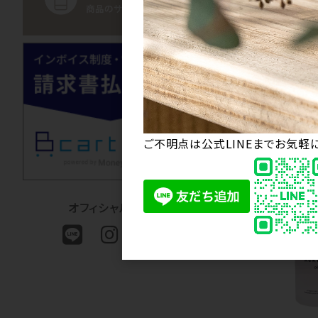
uka スカルプブラシ
ュラー《regular》
ご不明点は公式LINEまでお気軽
オフィシャルSNS