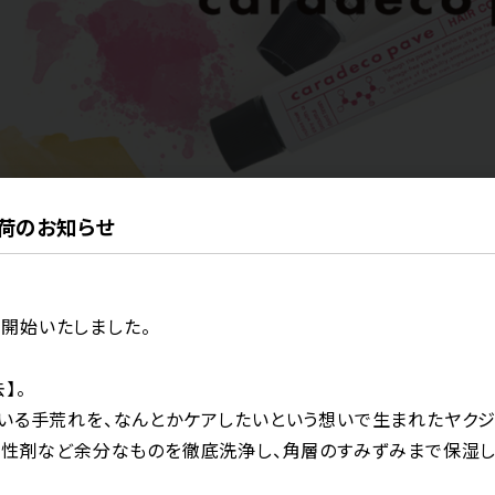
】入荷のお知らせ
キャラデコパブェ（caradeco pav
る潤いとツヤ
を開始いたしました。
ゃれな大人の女性。多彩な色味と良好なヘアコンディションが実
引き出して、基本性能が進化したキャラデコパブェ。スタイリスト
】。
いる手荒れを、なんとかケアしたいという想いで生まれたヤクジ
活性剤など余分なものを徹底洗浄し、角層のすみずみまで保湿