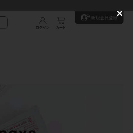
C
新規会員登録
l
o
ログイン
カート
s
e