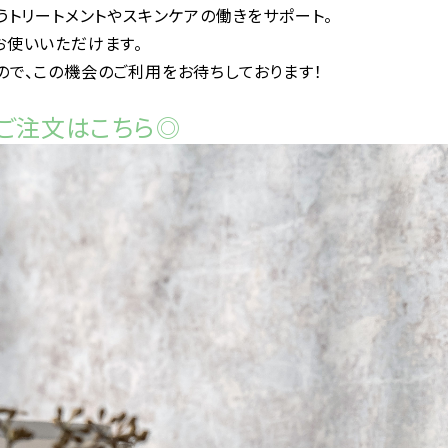
入れ/お取り扱いカテゴリー
うトリートメントやスキンケアの働きをサポート。
お使いいただけます。
（Nキャラデコ）
アルカリカラー（キャラデコ ミュゼリア）
で、この機会のご利用をお待ちしております！
ア（キャラデコ アシッド）
）のご注文はこちら◎
目
並び替え
表示切替