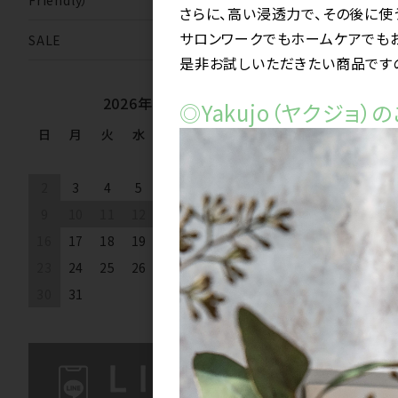
その他の仕
さらに、高い浸透力で、その後に使
サロンワークでもホームケアでも
SALE
アルカリカラー
是非お試しいただきたい商品ですの
2026年8月
ヘアマニュキュ
◎Yakujo（ヤクジョ
日
月
火
水
木
金
土
1
4
件中 1〜4件
2
3
4
5
6
7
8
9
10
11
12
13
14
15
16
17
18
19
20
21
22
23
24
25
26
27
28
29
30
31