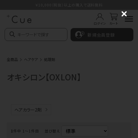
￥10,000（税抜）以上の購入で送料無料
C
l
ログイン
カート
o
s
新規会員登録
e
全商品
ヘアケア
処理剤
オキシロン【OXLON】
ヘアカラー2剤
1
件中 1〜1件目
並び替え