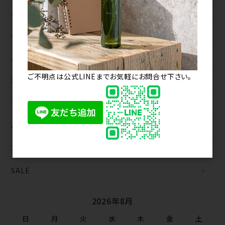
パーマ
ヘアケア
スタイリング
ご不明点は公式LINEまでお気軽にお問合せ下さい。
コスメ
サロンツール
ご契約商品
アニマルフレンドリー（Animal-Friendly）
SALE
2026年8月
日
月
火
水
木
金
土