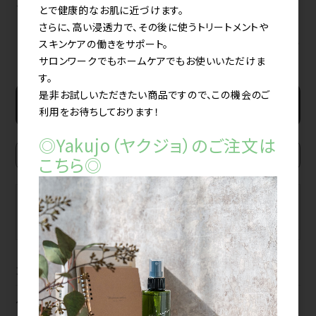
メーカー希望小売価格（税込）
とで健康的なお肌に近づけます。
3,740円
さらに、高い浸透力で、その後に使うトリートメントや
すべてのおすすめ商品を見る
スキンケアの働きをサポート。
サロンワークでもホームケアでもお使いいただけま
す。
是非お試しいただきたい商品ですので、この機会のご
新規会員登録
利用をお待ちしております！
◎Yakujo（ヤクジョ）のご注文は
こちら◎
BRAND
MAKER
ブランドから探す
メーカーから探す
カテゴリから探す
ヘアカラー