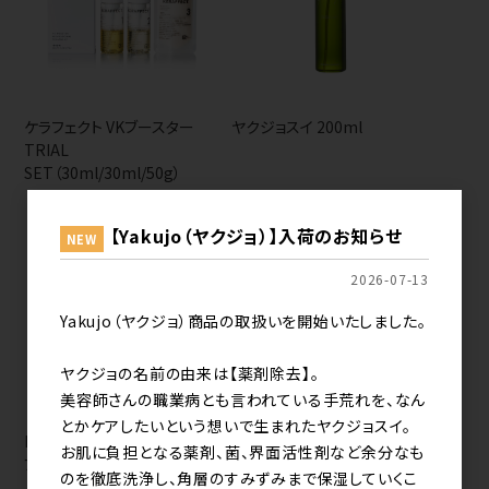
ケラフェクト VKブースター
ヤクジョスイ 200ml
TRIAL
SET（30ml/30ml/50g）
【Yakujo（ヤクジョ）】入荷のお知らせ
NEW
2026-07-13
Yakujo（ヤクジョ）商品の取扱いを開始いたしました。
ヤクジョの名前の由来は【薬剤除去】。
美容師さんの職業病とも言われている手荒れを、なん
とかケアしたいという想いで生まれたヤクジョスイ。
KERAFFECT ケラフェクト VK
お肌に負担となる薬剤、菌、界面活性剤など余分なも
ブースター セラムミスト
のを徹底洗浄し、角層のすみずみまで保湿していくこ