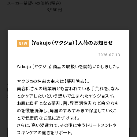
メーカー希望小売価格（税込）
3,960円
【Yakujo（ヤクジョ）】入荷のお知らせ
NEW
2026-07-13
Yakujo（ヤクジョ）商品の取扱いを開始いたしました。
ヤクジョの名前の由来は【薬剤除去】。
uka スカルプブラシ
美容師さんの職業病とも言われている手荒れを、なん
kenzan バリカタ
とかケアしたいという想いで生まれたヤクジョスイ。
《barikata》
お肌に負担となる薬剤、菌、界面活性剤など余分なも
すべてのおすすめ商品を見る
のを徹底洗浄し、角層のすみずみまで保湿していくこ
とで健康的なお肌に近づけます。
さらに、高い浸透力で、その後に使うトリートメントや
スキンケアの働きをサポート。
新規会員登録