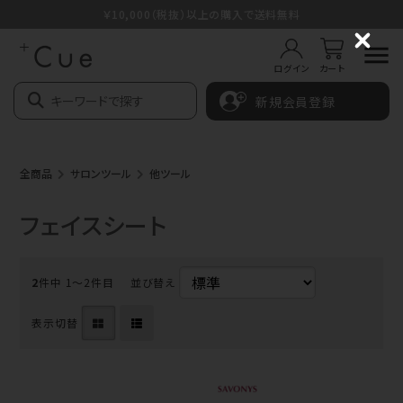
￥10,000（税抜）以上の購入で送料無料
C
l
ログイン
カート
o
s
新規会員登録
e
全商品
サロンツール
他ツール
フェイスシート
2
件中 1〜2件目
並び替え
表示切替