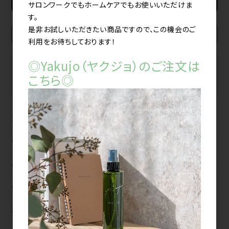
サロンワークでもホームケアでもお使いいただけま
す。
是非お試しいただきたい商品ですので、この機会のご
利用をお待ちしております！
◎Yakujo（ヤクジョ）のご注文は
BRAND
MAKER
こちら◎
ブランドから探す
メーカーから探す
カテゴリから探す
ヘアカラー
パーマ
ヘアケア
スタイリング