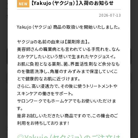
【Yakujo（ヤクジョ）】入荷のお知らせ
ケラフェクト VKブースター
NEW
TRIAL
2026-07-13
SET（30ml/30ml/50g）
Yakujo（ヤクジョ）商品の取扱いを開始いたしました。
すべてのおすすめ商品を見る
ヤクジョの名前の由来は【薬剤除去】。
美容師さんの職業病とも言われている手荒れを、なん
とかケアしたいという想いで生まれたヤクジョスイ。
新規会員登録
お肌に負担となる薬剤、菌、界面活性剤など余分なも
のを徹底洗浄し、角層のすみずみまで保湿していくこ
とで健康的なお肌に近づけます。
さらに、高い浸透力で、その後に使うトリートメントや
スキンケアの働きをサポート。
BRAND
MAKER
サロンワークでもホームケアでもお使いいただけま
ブランドから探す
メーカーから探す
す。
是非お試しいただきたい商品ですので、この機会のご
利用をお待ちしております！
カテゴリから探す
◎Yakujo（ヤクジョ）のご注文は