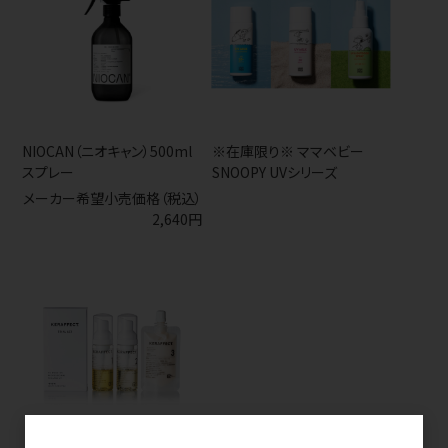
NIOCAN（ニオキャン）500ml
※在庫限り※ ママベビー
スプレー
SNOOPY UVシリーズ
メーカー希望小売価格（税込）
2,640円