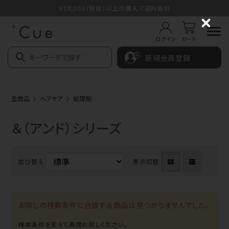
￥10,000（税抜）以上の購入で送料無料
C
l
ログイン
カート
o
s
新規会員登録
e
全商品
ヘアケア
処理剤
＆（アンド）シリーズ
並び替え
表示切替
お探しの検索条件に合致する商品は見つかりませんでした。