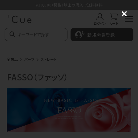
￥10,000（税抜）以上の購入で送料無料
C
l
ログイン
カート
o
s
新規会員登録
e
全商品
パーマ
ストレート
FASSO（ファッソ）