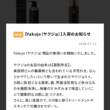
【Yakujo（ヤクジョ）】入荷のお知らせ
NEW
ケラフェクトバイオコネクタ
スカルプメディウム
2026-07-13
ー 300g
125ml（頭皮用美容液）
メーカー希望小売価格（税込）
Yakujo（ヤクジョ）商品の取扱いを開始いたしました。
16,500円
ヤクジョの名前の由来は【薬剤除去】。
美容師さんの職業病とも言われている手荒れを、なん
とかケアしたいという想いで生まれたヤクジョスイ。
お肌に負担となる薬剤、菌、界面活性剤など余分なも
のを徹底洗浄し、角層のすみずみまで保湿していくこ
とで健康的なお肌に近づけます。
さらに、高い浸透力で、その後に使うトリートメントや
スキンケアの働きをサポート。