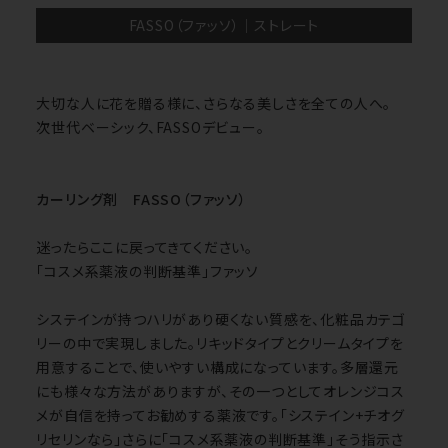
FASSO（ファッソ）｜ストレート
大切な人に花を贈る様に、さらなる美しさを全ての人へ。
次世代ベーシック、FASSOデビュー。
カーリング剤 FASSO（ファッソ）
迷ったらここに戻ってきてください。
「コスメ系薬液の判断基準」ファッソ
システインが持つハリがあり硬くない質感を、化粧品カテゴ
リーの中で実現しました。リキッドタイプとクリームタイプを
用意することで、使いやすい構成になっています。多層還元
にも様々な方法がありますが、その一つとして
オレンジコス
メ
が自信を持ってお勧めする薬液です。「システイン+チオグ
リセリンなら」さらに「コスメ系薬液の判断基準」そう指示さ