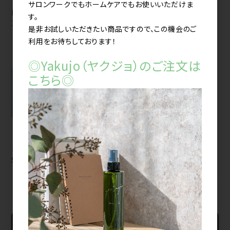
サロンワークでもホームケアでもお使いいただけま
LS フィトジアネーゼ
ノンジアミンカラー
す。
30ml（ボトル）
HERBA[ヘルバ] 100g
是非お試しいただきたい商品ですので、この機会のご
利用をお待ちしております！
◎Yakujo（ヤクジョ）のご注文は
こちら◎
※在庫限り※ ママベビー
SNOOPY UVシリーズ
すべてのおすすめ商品を見る
新規会員登録